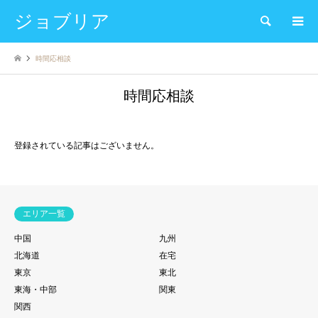
ジョブリア
検索
時間応相談
時間応相談
登録されている記事はございません。
エリア一覧
中国
九州
北海道
在宅
東京
東北
東海・中部
関東
関西