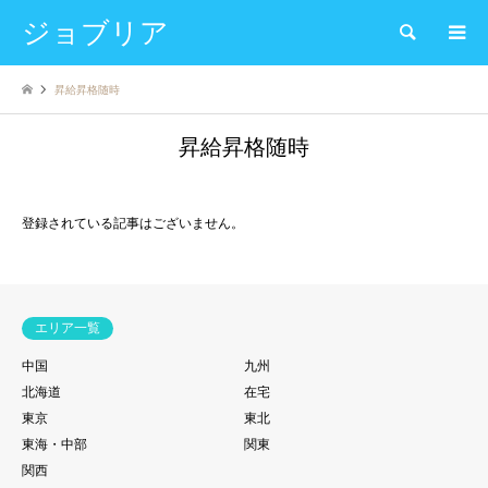
ジョブリア
検索
昇給昇格随時
昇給昇格随時
登録されている記事はございません。
エリア一覧
中国
九州
北海道
在宅
東京
東北
東海・中部
関東
関西