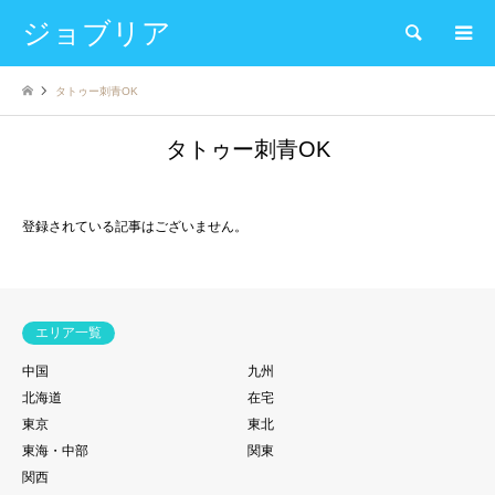
ジョブリア
検索
タトゥー刺青OK
タトゥー刺青OK
登録されている記事はございません。
エリア一覧
中国
九州
北海道
在宅
東京
東北
東海・中部
関東
関西